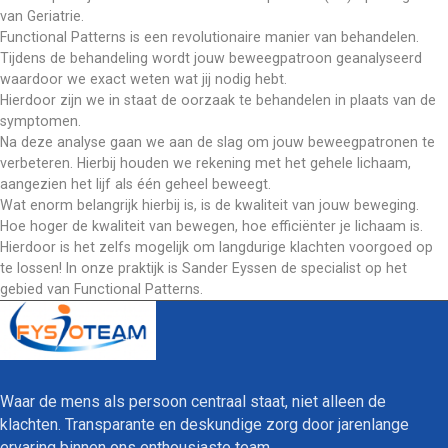
van Geriatrie.
Functional Patterns is een revolutionaire manier van behandelen. 
Tijdens de behandeling wordt jouw beweegpatroon geanalyseerd 
waardoor we exact weten wat jij nodig hebt.
Hierdoor zijn we in staat de oorzaak te behandelen in plaats van de 
symptomen.
Na deze analyse gaan we aan de slag om jouw beweegpatronen te 
verbeteren. Hierbij houden we rekening met het gehele lichaam, 
aangezien het lijf als één geheel beweegt. 
Wat enorm belangrijk hierbij is, is de kwaliteit van jouw beweging. 
Hoe hoger de kwaliteit van bewegen, hoe efficiënter je lichaam is. 
Hierdoor is het zelfs mogelijk om langdurige klachten voorgoed op 
te lossen! In onze praktijk is Sander Eyssen de specialist op het 
gebied van Functional Patterns.
Waar de mens als persoon centraal staat, niet alleen de 
klachten. Transparante en deskundige zorg door jarenlange 
ervaring binnen ons enthousiaste team.