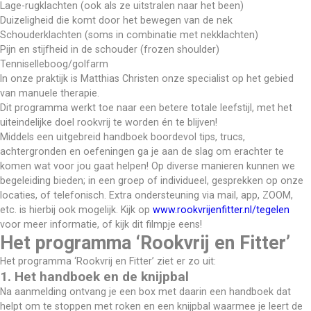
Lage-rugklachten (ook als ze uitstralen naar het been)
Duizeligheid die komt door het bewegen van de nek
Schouderklachten (soms in combinatie met nekklachten)
Pijn en stijfheid in de schouder (frozen shoulder)
Tenniselleboog/golfarm
In onze praktijk is Matthias Christen onze specialist op het gebied 
van manuele therapie.
Dit programma werkt toe naar een betere totale leefstijl, met het 
uiteindelijke doel rookvrij te worden én te blijven!
Middels een uitgebreid handboek boordevol tips, trucs, 
achtergronden en oefeningen ga je aan de slag om erachter te 
komen wat voor jou gaat helpen! Op diverse manieren kunnen we 
begeleiding bieden; in een groep of individueel, gesprekken op onze 
locaties, of telefonisch. Extra ondersteuning via mail, app, ZOOM, 
etc. is hierbij ook mogelijk. Kijk op 
www.rookvrijenfitter.nl/tegelen
voor meer informatie, of kijk dit filmpje eens!
Het programma ‘Rookvrij en Fitter’
Het programma ‘Rookvrij en Fitter’ ziet er zo uit:
1. Het handboek en de knijpbal
Na aanmelding ontvang je een box met daarin een handboek dat 
helpt om te stoppen met roken en een knijpbal waarmee je leert de 