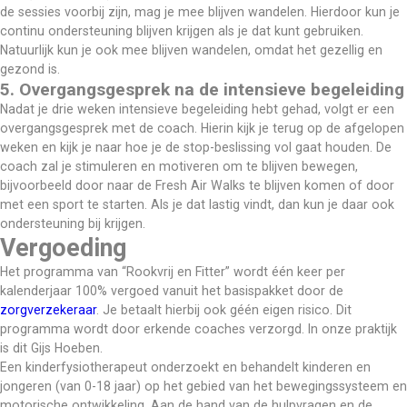
de sessies voorbij zijn, mag je mee blijven wandelen. Hierdoor kun je 
continu ondersteuning blijven krijgen als je dat kunt gebruiken. 
Natuurlijk kun je ook mee blijven wandelen, omdat het gezellig en 
gezond is.
​5. Overgangsgesprek na de intensieve begeleiding
Nadat je drie weken intensieve begeleiding hebt gehad, volgt er een 
overgangsgesprek met de coach. Hierin kijk je terug op de afgelopen 
weken en kijk je naar hoe je de stop-beslissing vol gaat houden. De 
coach zal je stimuleren en motiveren om te blijven bewegen, 
bijvoorbeeld door naar de Fresh Air Walks te blijven komen of door 
met een sport te starten. Als je dat lastig vindt, dan kun je daar ook 
ondersteuning bij krijgen.
Vergoeding
Het programma van “Rookvrij en Fitter” wordt één keer per 
kalenderjaar 100% vergoed vanuit het basispakket door de
zorgverzekeraar
. Je betaalt hierbij ook géén eigen risico. Dit 
programma wordt door erkende coaches verzorgd. In onze praktijk 
is dit Gijs Hoeben.
Een kinderfysiotherapeut onderzoekt en behandelt kinderen en 
jongeren (van 0-18 jaar) op het gebied van het bewegingssysteem en 
motorische ontwikkeling. Aan de hand van de hulpvragen en de 