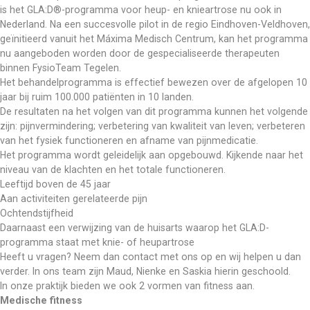
is het GLA:D®-programma voor heup- en knieartrose nu ook in 
Nederland. Na een succesvolle pilot in de regio Eindhoven-Veldhoven, 
geïnitieerd vanuit het Máxima Medisch Centrum, kan het programma 
nu aangeboden worden door de gespecialiseerde therapeuten 
binnen FysioTeam Tegelen. 
Het behandelprogramma is effectief bewezen over de afgelopen 10 
jaar bij ruim 100.000 patiënten in 10 landen.  
De resultaten na het volgen van dit programma kunnen het volgende 
zijn: pijnvermindering; verbetering van kwaliteit van leven; verbeteren 
van het fysiek functioneren en afname van pijnmedicatie. 
Het programma wordt geleidelijk aan opgebouwd. Kijkende naar het 
niveau van de klachten en het totale functioneren.  
Leeftijd boven de 45 jaar
Aan activiteiten gerelateerde pijn
Ochtendstijfheid
Daarnaast een verwijzing van de huisarts waarop het GLA:D-
programma staat met knie- of heupartrose
Heeft u vragen? Neem dan contact met ons op en wij helpen u dan 
verder. In ons team zijn Maud, Nienke en Saskia hierin geschoold.
In onze praktijk bieden we ook 2 vormen van fitness aan. 
Medische fitness