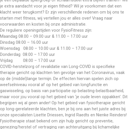
je een bepaalde spiergroep of lichaamsdeel extra blijven trainen? Wil 
je extra aandacht voor je eigen fitheid? Wil je voorkomen dat een 
klacht weer terugkomt? Er zijn verschillende redenen om bij ons te 
starten met fitness, wij vertellen jou er alles over! Vraag naar 
voorwaarden en kosten bij onze administratie. 
De reguliere openingstijden voor FysioFitness zijn:
Maandag 08.00 – 09.00 uur & 11.00 – 17.00 uur
Dinsdag 08.00 – 16.00 uur
Woensdag   08.00 – 10.00 uur & 11.00 – 17.00 uur 
Donderdag  08.00 – 17.00 uur
Vrijdag         08.00 – 17.00 uur
COVID-herstelzorg of revalidatie van Long-COVID is specifieke 
therapie gericht op klachten ten gevolge van het Coronavirus, vaak 
op de (middel)lange termijn. De effecten hiervan spelen zich op 
weefselniveau vooral af op het gebied van longfunctie en 
gaswisseling, op basis van participatie op belasting-belastbaarheid, 
maar voor jou vooral op het gebied van ‘je oude leven oppakken’. Dit 
begrijpen wij al geen ander! Op het gebied van fysiotherapie gericht 
op long-gerelateerde klachten, ben je bij ons aan het juiste adres bij 
onze specialisten Lisette Driessen, Ingrid Raedts en Nienke Reinders!
Fysiotherapie staat bekend om zijn hulp gericht op preventie, 
genezing/herstel of vertraging van achteruitgang bij lichamelijke 