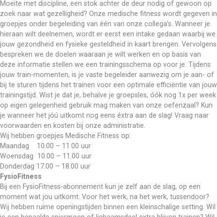
Moeite met discipline, een stok achter de deur nodig of gewoon op 
zoek naar wat gezelligheid? Onze medische fitness wordt gegeven in 
groepjes onder begeleiding van één van onze collega’s. Wanneer je 
hieraan wilt deelnemen, wordt er eerst een intake gedaan waarbij we 
jouw gezondheid en fysieke gesteldheid in kaart brengen. Vervolgens 
bespreken we de doelen waaraan je wilt werken en op basis van 
deze informatie stellen we een trainingsschema op voor je. Tijdens 
jouw train-momenten, is je vaste begeleider aanwezig om je aan- of 
bij te sturen tijdens het trainen voor een optimale efficiëntie van jouw 
trainingstijd. Wist je dat je, behalve je groepsles, óók nog 1x per week 
op eigen gelegenheid gebruik mag maken van onze oefenzaal? Kun 
je wanneer het jóú uitkomt nog eens éxtra aan de slag! Vraag naar 
voorwaarden en kosten bij onze administratie. 
Wij hebben groepjes Medische Fitness op:
Maandag    10.00 – 11.00 uur
Woensdag  10.00 – 11.00 uur
Donderdag 17.00 – 18.00 uur
FysioFitness
Bij een FysioFitness-abonnement kun je zelf aan de slag, op een 
moment wat jou uitkomt. Voor het werk, na het werk, tussendoor? 
Wij hebben ruime openingstijden binnen een kleinschalige setting. Wil 