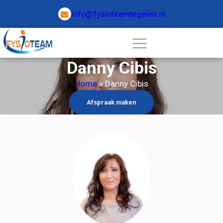
info@fysioteamtegelen.nl
Danny Cibis
Home
 » 
Danny Cibis
Afspraak maken